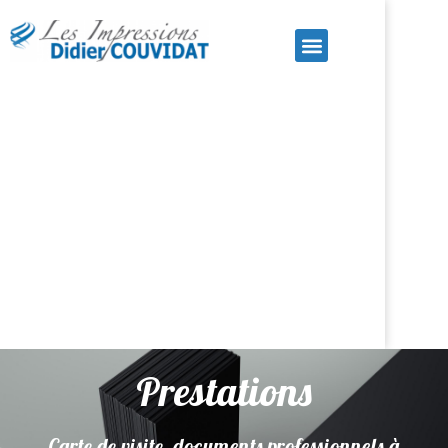
P
restations
Carte de visite, documents
professionnels à